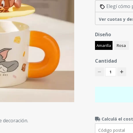
Elegí cómo 
Ver cuotas y d
Diseño
Amarilla
Rosa
Cantidad
1
Calculá el cos
e decoración.