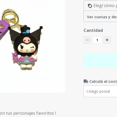
Elegí cómo 
Ver cuotas y d
Cantidad
1
Calculá el cos
con tus personajes favoritos !